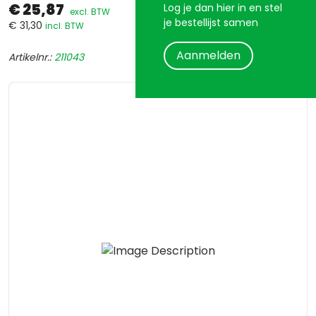
€ 25,87
Log je dan hier in en stel
excl. BTW
je bestellijst samen
€ 31,30
incl. BTW
Aanmelden
Artikelnr.:
211043