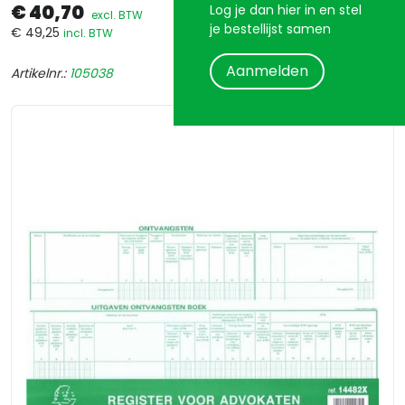
€ 40,70
Log je dan hier in en stel
excl. BTW
je bestellijst samen
€ 49,25
incl. BTW
Aanmelden
Artikelnr.:
105038