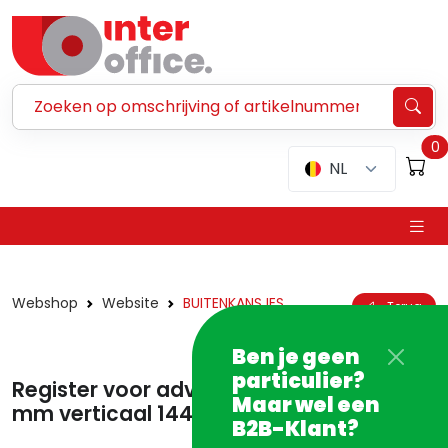
Zoeken ...
0
NL
Webshop
Website
BUITENKANSJES
Terug
Ben je geen
particulier?
Register voor advocaten A4 210 x 297
Maar wel een
mm verticaal 14482 - PROMO
B2B-Klant?