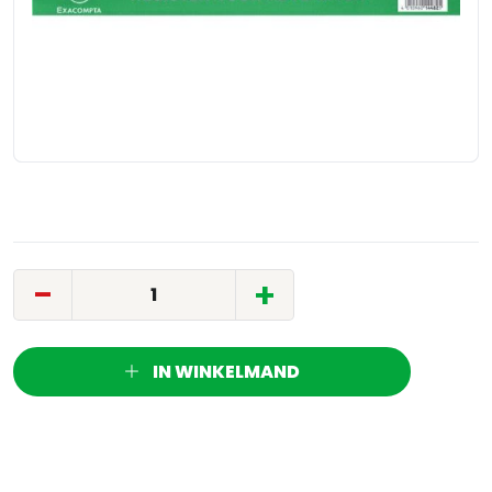
-
+
IN WINKELMAND